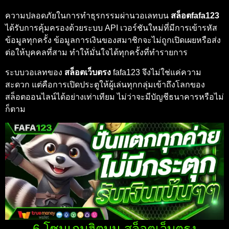
ความปลอดภัยในการทำธุรกรรมผ่านวอเลทบน
สล็อตfafa123
ได้รับการคุ้มครองด้วยระบบ API เวอร์ชันใหม่ที่มีการเข้ารหัส
ข้อมูลทุกครั้ง ข้อมูลการเงินของสมาชิกจะไม่ถูกเปิดเผยหรือส่ง
ต่อให้บุคคลที่สาม ทำให้มั่นใจได้ทุกครั้งที่ทำรายการ
ระบบวอเลทของ
สล็อตเว็บตรง
fafa123 จึงไม่ใช่แค่ความ
สะดวก แต่คือการเปิดประตูให้ผู้เล่นทุกกลุ่มเข้าถึงโลกของ
สล็อตออนไลน์ได้อย่างเท่าเทียม ไม่ว่าจะมีบัญชีธนาคารหรือไม่
ก็ตาม
6 โซนเกมฮิตบน สล็อตเว็บตรง