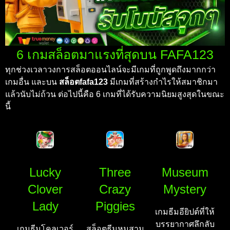
6 เกมสล็อตมาแรงที่สุดบน FAFA123
ทุกช่วงเวลาวงการสล็อตออนไลน์จะมีเกมที่ถูกพูดถึงมากกว่า
เกมอื่น และบน
สล็อตfafa123
มีเกมที่สร้างกำไรให้สมาชิกมา
แล้วนับไม่ถ้วน ต่อไปนี้คือ 6 เกมที่ได้รับความนิยมสูงสุดในขณะ
นี้
Lucky
Three
Museum
Clover
Crazy
Mystery
Lady
Piggies
เกมธีมอียิปต์ที่ให้
บรรยากาศลึกลับ
เกมธีมโคลเวอร์
สล็อตธีมหมูสาม