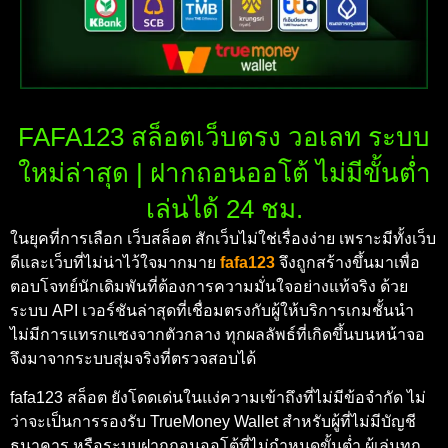
FAFA123 สล็อตเว็บตรง วอเลท ระบบ
ใหม่ล่าสุด | ฝากถอนออโต้ ไม่มีขั้นต่ำ
เล่นได้ 24 ชม.
ในยุคที่การเลือก เว็บสล็อต สักเว็บไม่ใช่เรื่องง่าย เพราะมีทั้งเว็บ
ดีและเว็บที่ไม่น่าไว้ใจมากมาย
fafa123
จึงถูกสร้างขึ้นมาเพื่อ
ตอบโจทย์นักเดิมพันที่ต้องการความมั่นใจอย่างแท้จริง ด้วย
ระบบ API เวอร์ชันล่าสุดที่เชื่อมตรงกับผู้ให้บริการเกมชั้นนำ
ไม่มีการแทรกแซงจากตัวกลาง ทุกผลลัพธ์ที่เกิดขึ้นบนหน้าจอ
จึงมาจากระบบสุ่มจริงที่ตรวจสอบได้
fafa123 สล็อต ยังโดดเด่นในแง่ความเข้าถึงที่ไม่มีข้อจำกัด ไม่
ว่าจะเป็นการรองรับ TrueMoney Wallet สำหรับผู้ที่ไม่มีบัญชี
ธนาคาร หรือระบบฝากถอนออโต้ที่ไม่กำหนดขั้นต่ำ ผู้เล่นทุก