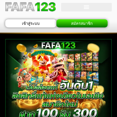
เข้าสู่ระบบ
สมัครสมาชิก