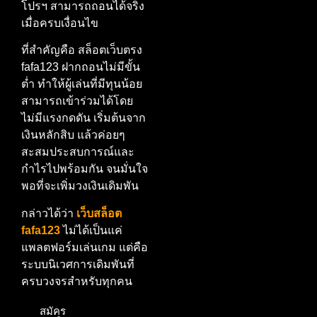
โปรฯ สามารถถอนได้จริง
เมื่อครบเงื่อนไข
ที่สำคัญคือ สล็อตเว็บตรง
fafa123 ฝากถอนไม่มีขั้น
ต่ำ ทำให้ผู้เล่นที่มีทุนน้อย
สามารถเข้าร่วมได้โดย
ไม่มีแรงกดดัน เริ่มต้นจาก
เงินหลักสิบ แล้วค่อยๆ
สะสมประสบการณ์และ
กำไรไปพร้อมกัน จนมั่นใจ
พอที่จะเพิ่มวงเงินเดิมพัน
กล่าวได้ว่า
เว็บสล็อต
fafa123
ไม่ได้เป็นแค่
แพลตฟอร์มเล่นเกม แต่คือ
ระบบนิเวศการเดิมพันที่
ครบวงจรสำหรับทุกคน
สมัคร